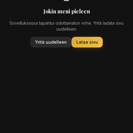
Jokin meni pieleen
Sovelluksessa tapahtui odottamaton virhe. Yritä ladata sivu
uudelleen.
Yritä uudelleen
Lataa sivu